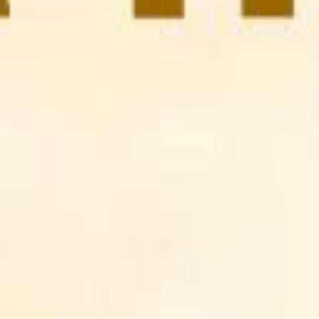
trong hoang địa: hãy dọn sẵn con đường cho Đức Chúa,
sửa lối cho thẳng để Người đi. Mọi thung lũng, phải lấp cho
đầy, mọi núi đồi, phải bạt cho thấp, khúc quanh co, phải uốn
cho ngay, đường lồi lõm, phải san cho phẳng." (Lc 3, 4-5)
Phải dọn đường đón tiếp Chúa thế nào đây?
Người con cái Chúa rất sùng mộ Thiên Chúa uy linh ngự
trên cõi trời cao thẳm nhưng lại hay thờ ơ, lạnh nhạt, thậm
chí bạc đãi chính Thiên Chúa đang hiện diện nơi những
người chung quanh; Thế nên việc mở cửa lòng đón tiếp anh
chị em chung quanh vốn là hiện thân của Chúa là điều phải
ưu tiên thực hiện mỗi ngày.
Chúa Giêsu luôn nhắc nhở chúng ta nhớ rằng Ngài đang
hiện diện trong các anh chị em chung quanh và những gì
chúng ta làm cho những người chung quanh là làm cho
chính Chúa. (Mt 25, 40)
Vậy thì dọn đường Chúa đến với ta không gì khác hơn là
tiếp nhận, yêu thương, phục vụ Chúa đang hiện diện nơi
người cha, người mẹ, nơi người láng giềng đang sống
quanh ta.
Chính khi các chủ quán Bê-lem hôm xưa khước từ hai
người lữ hành lạc lõng đi tìm chỗ trọ (thánh Giu-se và Mẹ
Maria) là họ trực tiếp khước từ Thiên Chúa.
Chính khi các chủ quán Bê-lem không cho hai người khách
lạ trọ nhà là họ từ khước không cho Hài Nhi Giêsu được
sinh ra trong nhà mình. Chính Chúa Giêsu thường cảnh báo