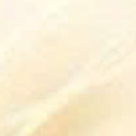
Tiểu sử cha Thánh Lê Tùy
Kinh Khấn Cha Thánh Lê Tùy
Bản đồ chỉ đường