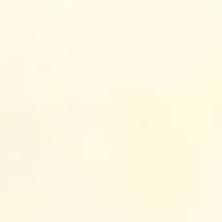
Đền Thánh Phêrô Lê Tùy
Trung tâm hành hương Bằng Sở
Giới thiệu
Tin tức
Nhật ký đền Thánh
Suy niệm