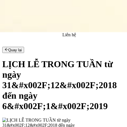
Thư viện đền Thánh
Thông báo
Giờ lễ
Liên hệ
Quay lại
LỊCH LỄ TRONG TUẦN từ
ngày
31&#x002F;12&#x002F;2018
đến ngày
6&#x002F;1&#x002F;2019