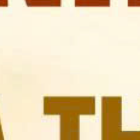
Hôm nay ngày 24 tháng 6 năm 2016, cùng với toàn thể Giáo Hội
mừng trọng thể lễ sinh nhật thánh Gioan Tẩy Giả. Cách riêng tại
TTHH Bằng Sở hội Lễ Sinh đã chọn ngày này làm lễ bổn mạng của
mình. Đúng 9h30, các thành viên trong hội Lễ Sinh cùng toàn thể
cộng đoàn đã chầu Thánh Thể 1h. Sau đó Cha Giám Đốc đã chủ tế
thánh lễ tạ ơn cho các em lễ sinh.
12/06/2020 07:13
Hôm nay ngày 24 tháng 6 năm 2016, cùng với toàn thể 
Giáo Hội mừng trọng thể lễ sinh nhật thánh Gioan Tẩy 
Giả. Cách riêng tại TTHH Bằng Sở hội Lễ Sinh đã 
chọn ngày này làm lễ bổn mạng của mình.
Đúng 9h30, các thành viên trong hội Lễ Sinh cùng toàn 
thể cộng đoàn đã chầu Thánh Thể 1h. Sau đó Cha 
Giám Đốc đã chủ tế thánh lễ tạ ơn cho các em lễ sinh.
Trong thánh lễ Cha Giám Đốc đã chia sẻ cho cộng đoàn 
hiểu thêm về vai trò và sứ mạng quan trọng của Thánh 