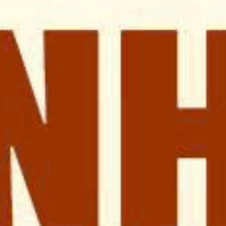
Thư viện đền Thánh
Thông báo
Giờ lễ
Liên hệ
Quay lại
HỘI LỄ SINH BẰNG SỞ
MỪNG LỄ QUAN THẦY
THÁNH GIOAN TẨY GIẢ