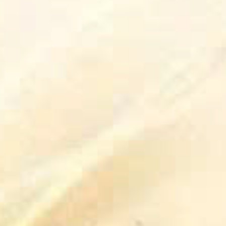
Tiểu sử cha Thánh Lê Tùy
Kinh Khấn Cha Thánh Lê Tùy
Bản đồ chỉ đường