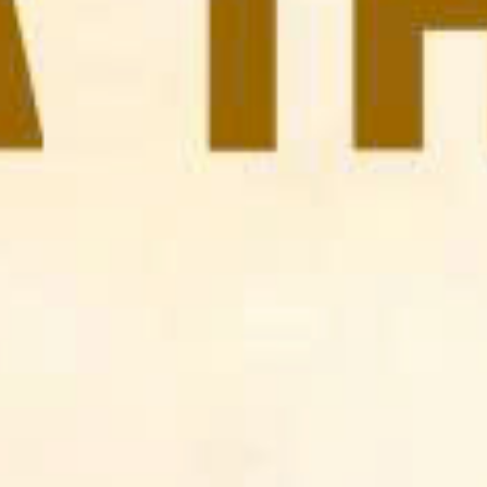
Gioan Tiền Hô, tiếp đến Cha cũng khuyên nhủ các em 
lễ sinh hãy noi gương theo thánh quan thầy đi dọn 
đường cho Chúa và làm chứng cho Chúa giữa thế gian.
Kết thúc thánh lễ, một em đại diện đứng lên bày tỏ lòng 
biết ơn tới Cha Giám Đốc, quý Sơ và ban Mục Vụ đã 
quan tâm, hướng dẫn và giúp đỡ các em trong một năm 
qua. Nhờ những sự chỉ bảo tận tình của mọi người mà 
các em ngày một trưởng thành hơn trong đời sống đức 
tin.