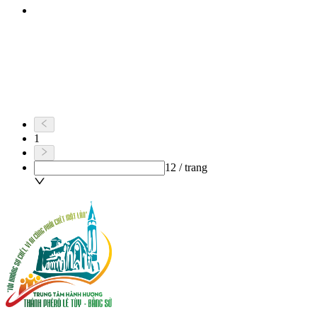
1
12 / trang